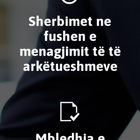
Sherbimet ne
fushen e
menagjimit të të
arkëtueshmeve

Mbledhja e