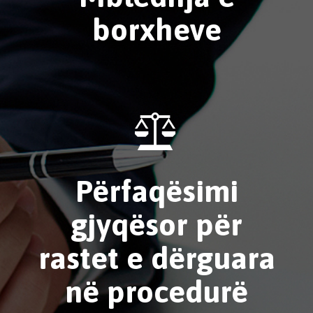
borxheve

Përfaqësimi
gjyqësor për
rastet e dërguara
në procedurë