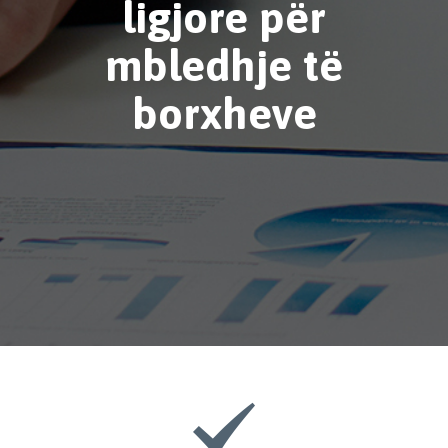
ligjore për
mbledhje të
borxheve
